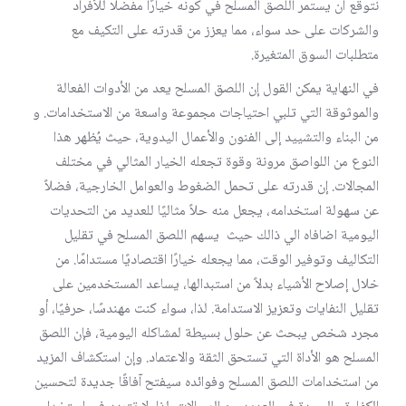
نتوقع أن يستمر اللصق المسلح في كونه خيارًا مفضلًا للأفراد
والشركات على حد سواء، مما يعزز من قدرته على التكيف مع
متطلبات السوق المتغيرة.
في النهاية يمكن القول إن اللصق المسلح يعد من الأدوات الفعالة
والموثوقة التي تلبي احتياجات مجموعة واسعة من الاستخدامات. و
من البناء والتشييد إلى الفنون والأعمال اليدوية، حيث يُظهر هذا
النوع من اللواصق مرونة وقوة تجعله الخيار المثالي في مختلف
المجالات. إن قدرته على تحمل الضغوط والعوامل الخارجية، فضلاً
عن سهولة استخدامه، يجعل منه حلاً مثاليًا للعديد من التحديات
اليومية اضافاه الي ذالك حيث يسهم اللصق المسلح في تقليل
التكاليف وتوفير الوقت، مما يجعله خيارًا اقتصاديًا مستدامًا. من
خلال إصلاح الأشياء بدلاً من استبدالها، يساعد المستخدمين على
تقليل النفايات وتعزيز الاستدامة. لذا، سواء كنت مهندسًا، حرفيًا، أو
مجرد شخص يبحث عن حلول بسيطة لمشاكله اليومية، فإن اللصق
المسلح هو الأداة التي تستحق الثقة والاعتماد. وإن استكشاف المزيد
من استخدامات اللصق المسلح وفوائده سيفتح آفاقًا جديدة لتحسين