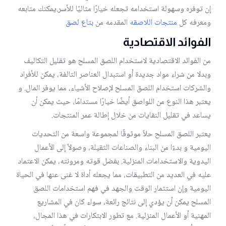
إن توفره وسهولة استخدامه تجعله خيارًا مثاليًا للأسر.يمكنك متابعه
ومعرفه كل
منتجات اللاصقه
المقدمه من
بتاع لصق
الفوائد الاقتصادية
من الفوائد الاقتصادية لاستخدام اللصق المسلح هو تقليل التكاليف
وبدلا من شراء مواد جديدة أو استبدال العناصر التالفة، يمكن للأفراد
والشركات استخدام اللصق المسلح لإصلاح الأشياء، مما يوفر المال. و
يعتبر هذا النوع من اللواصق أيضًا خيارًا مستدامًا، حيث يمكن أن
يساعد في تقليل النفايات من خلال إطالة عمر المنتجات.
يعتبر اللصق المسلح حلاً موثوقًا لمجموعة واسعة من التحديات
اليومية و بدءًا من البناء والصناعات الثقيلة، وصولاً إلى الأعمال
اليدوية والاستخدامات المنزلية. بفضل قوته ومرونته، يمكن الاعتماد
عليه في العديد من التطبيقات، مما يجعله أداة لا غنى عنها في الحياة
اليومية وإن استثمار الوقت والجهد في فهم استخدامات اللصق
المسلح يمكن أن يؤدي إلى نتائج رائعة، سواء كان في المشاريع
المهنية أو الأعمال المنزلية. مع تطور الابتكارات في هذا المجال،