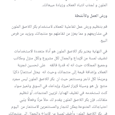
الملون و لجذب انتباه العملاء وزيادة مبيعاتك.
ورش العمل والأنشطة
قم بتنظيم ورش عمل تفاعلية للعملاء لاستخدام بكر اللاصق الملون
في مشاريعهم و مما يعزز من تفاعلهم مع منتجاتك ويزيد من فرص
البيع.
في النهاية يعتبر بكر اللاصق الملون هو أداة متعددة الاستخدامات
تضيف لمسة من الإبداع والجمال لكل مشروع ولكل منزل ومكاتب
وجميع المجالات حيث انه له قدرة فائقه على تحسين تجربة
العملاء وإضافة قيمة إلى منتجاتك وحيث انه يمثل استثمارًا ذكيًا
ومربحًا لكل تاجر ومستثمر حيث ان بكر اللاصق الملون ليس مجرد
منتج بل هو وسيلة لإبراز تميزك وإبداعك في السوق وتميز سواء
كنت تستخدمه في تغليف الهدايا، تزيين المنتجات، أو تنظيم
ملفاتك، فإن بكر اللاصق الملون يقدم لك حلاً مرنًا وفعالًا يلبي
احتياجاتك المتنوعة.يمكن للتجار والمستثمرين الاستثمار من اليوم
في بكر اللاصق الملون وأضف لمسة من الإبداع والجمال إلى منتجاتك