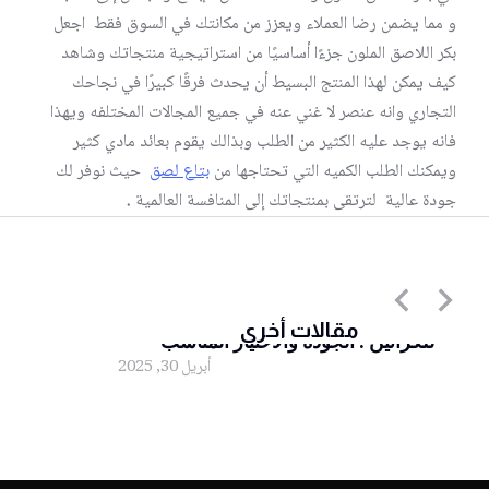
و مما يضمن رضا العملاء ويعزز من مكانتك في السوق فقط اجعل
بكر اللاصق الملون جزءًا أساسيًا من استراتيجية منتجاتك وشاهد
كيف يمكن لهذا المنتج البسيط أن يحدث فرقًا كبيرًا في نجاحك
التجاري وانه عنصر لا غني عنه في جميع المجالات المختلفه ويهذا
فانه يوجد عليه الكثير من الطلب وبذالك يقوم بعائد مادي كثير
ويمكنك الطلب الكميه التي تحتاجها من
بتاع لصق
حيث نوفر لك
جودة عالية لترتقى بمنتجاتك إلى المنافسة العالمية
.
أقوى أنواع اللصق الشفاف المستخدم
مقالات أخرى
للكراتين : الجودة والاختيار المناسب”
أبريل 30, 2025
لصق شفاف