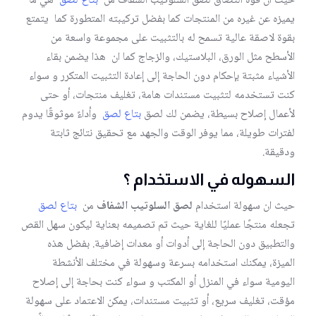
حيث ان قوة التصاق لصق السلوتيب الشفاف من
بتاع لصق
هي ما
يميزه عن غيره من المنتجات كما بفضل تركيبته المتطورة كما يتمتع
بقوة لاصقة عالية تسمح له بالتثبيت على مجموعة واسعة من
الأسطح مثل الورق، البلاستيك، والزجاج كما ان هذا يضمن بقاء
الأشياء مثبتة بإحكام دون الحاجة إلى إعادة التثبيت المتكرر و سواء
كنت تستخدمه لتثبيت مستندات هامة، تغليف منتجات، أو حتى
لأعمال إصلاح بسيطة، يضمن لك لصق
بتاع لصق
وأداءً موثوقًا يدوم
لفترات طويلة، مما يوفر الوقت والجهد مع تحقيق نتائج ثابتة
ودقيقة.
السهوله في الاستخدام ؟
حيث ان سهولة استخدام
لصق السلوتيب الشفاف
من
بتاع لصق
تجعله منتجًا عمليًا للغاية حيث تم تصميمه بعناية ليكون سهل القص
والتطبيق دون الحاجة إلى أدوات أو معدات إضافية. بفضل هذه
الميزة، يمكنك استخدامه بسرعة وسهولة في مختلف الأنشطة
اليومية سواء في المنزل أو المكتب و سواء كنت بحاجة إلى إصلاح
مؤقت، تغليف سريع، أو تثبيت مستندات، يمكن الاعتماد على سهولة