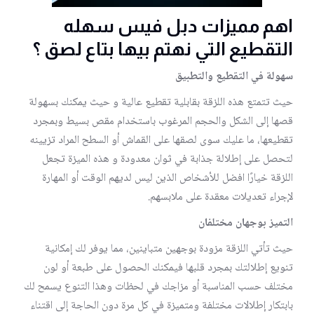
اهم مميزات دبل فيس سهله
التقطيع التي نهتم بيها
بتاع لصق
؟
سهولة في التقطيع والتطبيق
حيث تتمتع هذه اللزقة بقابلية تقطيع عالية و حيث يمكنك بسهولة
قصها إلى الشكل والحجم المرغوب باستخدام مقص بسيط وبمجرد
تقطيعها، ما عليك سوى لصقها على القماش أو السطح المراد تزيينه
لتحصل على إطلالة جذابة في ثوان معدودة و هذه الميزة تجعل
اللزقة خيارًا افضل للأشخاص الذين ليس لديهم الوقت أو المهارة
لإجراء تعديلات معقدة على ملابسهم.
التميز بوجهان مختلفان
حيث تأتي اللزقة مزودة بوجهين متباينين، مما يوفر لك إمكانية
تنويع إطلالتك بمجرد قلبها فيمكنك الحصول على طبعة أو لون
مختلف حسب المناسبة أو مزاجك في لحظات وهذا التنوع يسمح لك
بابتكار إطلالات مختلفة ومتميزة في كل مرة دون الحاجة إلى اقتناء