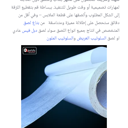
لمهارات تصميمية أو وقت طويل للتنفيذ. ببساطة قم بتقطيع اللزقة
إلى الشكل المطلوب وألصقها على قطعة الملابس – وفي أقل من
دقائق ستحصل على إطلالة مميزة ومتناسقة من
بتاع لصق
المتخصص في انتاج جميع انواع اللصق سواء لصق
دبل فيس
عادي
او لصق
السلوتيب العريض
و
السلوتيب الملون