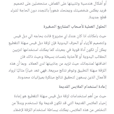
أو أشكال هندسية وتثبيتها على القماش، ستحصلين على تصميم
فريد يعكس شخصيتك ويمنحك شعوراً بالتجدد دون الحاجة لشراء
قطع جديدة.
الحلول العملية لأصحاب المشاريع الصغيرة
حيث بامكانك اذا كان عندك اي مشروع فانت بحاجه الي دبل فيس
ولتصميم الأزياء أو الحرف اليدوية فإن لزقة دبل فيس سهلة التقطيع
يمكن أن تكون أداة قوية في جعبتك كما يمكنك استخدامها لتزيين
الحقائب اليدوية أو الأحذية بلمسات بسيطة وحيث ذالك فان
اضافتها لمنتجاتك حيث تزيد من جاذبيتها لدى العملاء وبما أن هذه
اللزقة سهلة التطبيق وتوفر نتائج سريعة، فهي تعد خيارًا مثاليًا لرواد
الأعمال الذين يسعون لتحقيق نتائج مبتكرة بميزانيات محدودة.
إعادة استخدام الملابس القديمة
حيث من أهم استخدامات لزقة دبل فيس سهلة التقطيع هو إعادة
إحياء الملابس القديمة التي قد تكون قديمة ولا تستخدم وبدلاً من
التخلص من هذه الملابس، يمكنك ببساطة استخدام اللزقة لإضفاء