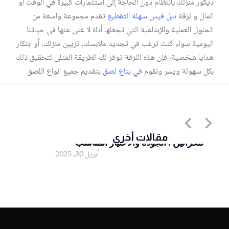
ديكور منزلك بانتظام دون الحاجة إلى استثمارات كبيرة في الوقت أو
المال و لزقة
دبل فيس سهلة التقطيع
تقدم مجموعة واسعة من
الحلول العملية والإبداعية التي تجعلها أداة لا غنى عنها في حياتنا
اليومية سواء كنت ترغب في تجديد ملابسك، تزيين منزلك، أو ابتكار
هدايا شخصية، فإن هذه اللزقة توفر لك الطريقة المثلى لتحقيق ذلك
بكل سهولة ويسر ونقوم في
بتاع لصق
بتقديم جميع انواع اللصق
أقوى أنواع اللصق الشفاف المستخدم
مقالات أخرى
للكراتين : الجودة والاختيار المناسب”
أبريل 30, 2025
لصق شفاف