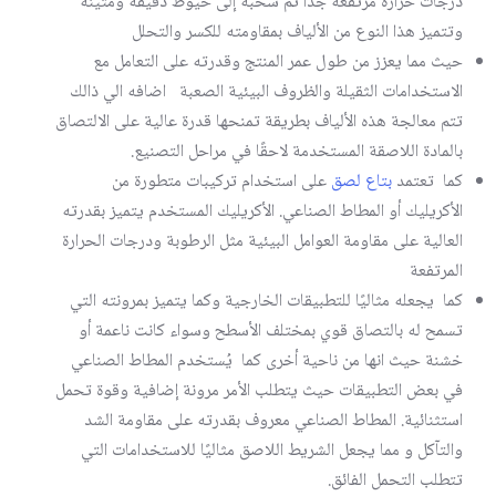
درجات حرارة مرتفعة جدًا ثم سحبه إلى خيوط دقيقة ومتينه
وتتميز هذا النوع من الألياف بمقاومته للكسر والتحلل
حيث مما يعزز من طول عمر المنتج وقدرته على التعامل مع
الاستخدامات الثقيلة والظروف البيئية الصعبة اضافه الي ذالك
تتم معالجة هذه الألياف بطريقة تمنحها قدرة عالية على الالتصاق
بالمادة اللاصقة المستخدمة لاحقًا في مراحل التصنيع.
كما تعتمد
بتاع لصق
على استخدام تركيبات متطورة من
الأكريليك أو المطاط الصناعي. الأكريليك المستخدم يتميز بقدرته
العالية على مقاومة العوامل البيئية مثل الرطوبة ودرجات الحرارة
المرتفعة
كما يجعله مثاليًا للتطبيقات الخارجية وكما يتميز بمرونته التي
تسمح له بالتصاق قوي بمختلف الأسطح وسواء كانت ناعمة أو
خشنة حيث انها من ناحية أخرى كما يُستخدم المطاط الصناعي
في بعض التطبيقات حيث يتطلب الأمر مرونة إضافية وقوة تحمل
استثنائية. المطاط الصناعي معروف بقدرته على مقاومة الشد
والتآكل و مما يجعل الشريط اللاصق مثاليًا للاستخدامات التي
تتطلب التحمل الفائق.