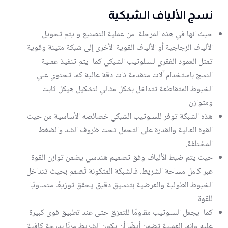
نسج الألياف الشبكية
حيث انها في هذه المرحلة من عملية التصنيع و يتم تحويل
الألياف الزجاجية أو الألياف القوية الأخرى إلى شبكة متينة وقوية
تمثل العمود الفقري للسلوتيب الشبكي كما يتم تنفيذ عملية
النسج باستخدام آلات متقدمة ذات دقة عالية كما تحتوي علي
الخيوط المتقاطعة تتداخل بشكل مثالي لتشكيل هيكل ثابت
ومتوازن
هذه الشبكة توفر للسلوتيب الشبكي خصائصه الأساسية من حيث
القوة العالية والقدرة على التحمل تحت ظروف الشد والضغط
المختلفة.
حيث يتم ضبط الألياف وفق تصميم هندسي يضمن توازن القوة
عبر كامل مساحة الشريط. فالشبكة المتكونة تُصمم بحيث تتداخل
الخيوط الطولية والعرضية بتنسيق دقيق يحقق توزيعًا متساويًا
للقوة
كما يجعل السلوتيب مقاومًا للتمزق حتى عند تطبيق قوى كبيرة
عليه وانها العملية تضمن أيضًا أن يكون الشريط مرنًا بدرجة كافية