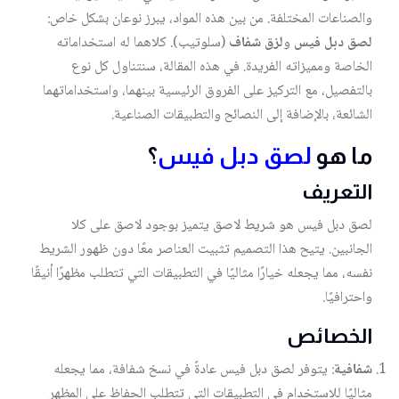
والصناعات المختلفة. من بين هذه المواد، يبرز نوعان بشكل خاص:
لصق دبل فيس
و
لزق شفاف
(سلوتيب). كلاهما له استخداماته
الخاصة ومميزاته الفريدة. في هذه المقالة، سنتناول كل نوع
بالتفصيل، مع التركيز على الفروق الرئيسية بينهما، واستخداماتهما
الشائعة، بالإضافة إلى النصائح والتطبيقات الصناعية.
ما هو
لصق دبل فيس
؟
التعريف
لصق دبل فيس هو شريط لاصق يتميز بوجود لاصق على كلا
الجانبين. يتيح هذا التصميم تثبيت العناصر معًا دون ظهور الشريط
نفسه، مما يجعله خيارًا مثاليًا في التطبيقات التي تتطلب مظهرًا أنيقًا
واحترافيًا.
الخصائص
شفافية
: يتوفر لصق دبل فيس عادةً في نسخ شفافة، مما يجعله
مثاليًا للاستخدام في التطبيقات التي تتطلب الحفاظ على المظهر