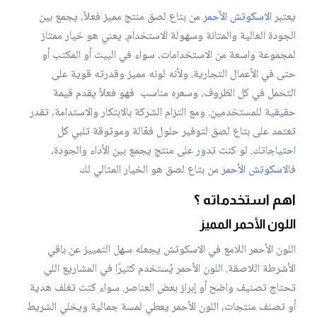
يعتبر
الاسكوتش الأحمر
من بتاع لصق منتج مميز فعلاً، يجمع بين
الجودة العالية والمتانة وسهولة الاستخدام. يعني هو خيار ممتاز
لمجموعة واسعة من الاستخدامات، سواء في البيت أو المكتب أو
حتى في الأعمال التجارية. ولأنه لونه مميز وقدرته قوية على
التحمل في كل الظروف، وسعره مناسب فهو فعلاً يقدم قيمة
حقيقية للمستخدمين. ومع التزام الشركة بالابتكار والاستدامة، تقدر
تعتمد على بتاع لصق لتوفير حلول فعّالة وموثوقة تلبي كل
احتياجاتك. لو كنت تدور على منتج يجمع بين الأداء والجودة،
ف
الاسكوتش الأحمر
من بتاع لصق هو الخيار المثالي لك
اهم استخدماته ؟
اللون الأحمر المميز
اللون الأحمر اللامع في الاسكوتش يجعله سهل التمييز عن باقي
الأشرطة اللاصقة. اللون الأحمر يُستخدم كثيرًا في المشاريع اللي
تحتاج تصنيف واضح أو إبراز بعض العناصر. سواء كنت تغلف هدية
أو تصنف منتجات، اللون الأحمر يعطي لمسة جمالية ويخلي الشريط