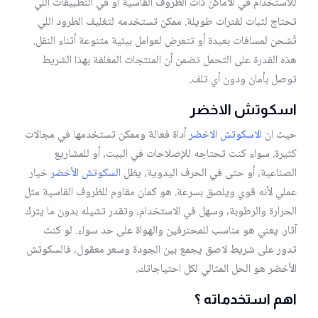
للاستخدام في الأماكن ذات الظروف القاسية أو في التطبيقات اللي
تحتاج لثبات لفترات طويلة. ممكن تستخدمه لتغليف الطرود اللي
تُشحن لمسافات بعيدة أو تتعرض لعوامل بيئية متنوعة أثناء النقل.
هذه القدرة على التحمل تضمن أن المنتجات المغلفة بهذا الشريط
توصل بأمان ودون أي تلف.
اسكوتش الاخضر
حيث ان
الاسكوتش الاخضر
أداة فعالة وممكن تستخدمها في مجالات
كثيرة. سواء كنت تحتاجه للإصلاحات في البيت، أو للمشاريع
الصناعية، أو حتى في الحرف اليدوية، يظل
السكوتش الأخضر
خيار
عملي لأنه قوي ويلصق بسرعة. هو كمان مقاوم للظروف القاسية مثل
الحرارة والرطوبة، وسهل في الاستخدام، وتقدر تشيله بدون ما يترك
آثار. يعني هو مناسب للمحترفين والهواة على حد سواء. لو كنت
تدور على شريط لاصق يجمع بين الجودة وسعر معقول، فالسكوتش
الأخضر هو الحل المثالي لكل احتياجاتك.
اهم استخدماته ؟