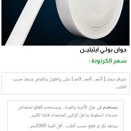
جوان بولـي ايثيليــن
سعر الكرتونة :
متوفر سمك [ 3مم , 6مم , 9مم ] مللى والطول والعرض يتنفذ حسب
الطلب .
يستخدم
فى عزل الأتربه والمياه ، ويستخدم كقطع امتصاص
صدمات السقوط بداخل كراتين المنتجات قابلة للكسر .
بيتنفذ بكر او قطع حسب الطلب ، أقل كمية 1000متر .