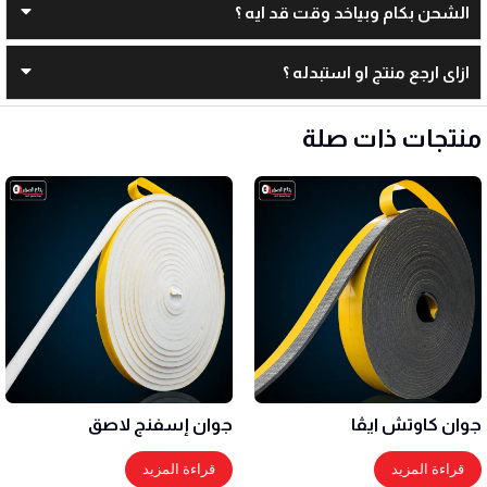
الشحن بكام وبياخد وقت قد ايه ؟
ازاى ارجع منتج او استبدله ؟
منتجات ذات صلة
جوان كاوتش ايڤا
جوان إسفنج لاصق
قراءة المزيد
قراءة المزيد