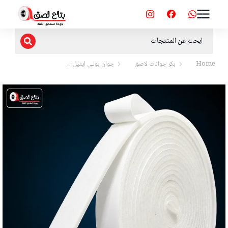
Home
بكر جوانات لاصق
جوان بولـي ايثيل…
You are here: