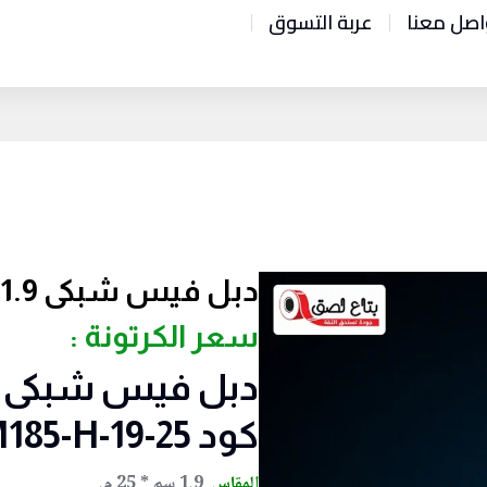
اصل معنا
عربة التسوق
دبل فيس شبكى 1.9سم * 25متر
سعر الكرتونة :
كود DFM185-H-19-25
المقاس
1.9 سم * 25 م.