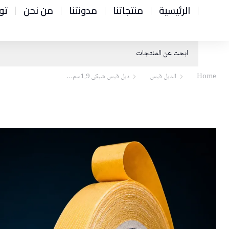
الرئيسية
منتجاتنا
مدونتنا
من نحن
تو
Home
الدبل فيس
دبل فيس شبكى 1.9سم…
You are here: