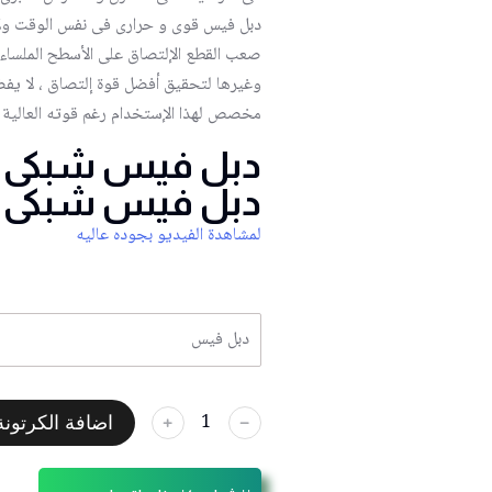
دبل فيس قوى و حرارى فى نفس الوقت ول
صعب القطع الإلتصاق على الأسطح الملساء
وغيرها لتحقيق أفضل قوة إلتصاق ، لا يف
مخصص لهذا الإستخدام رغم قوته العالية 
دبل فيس شبكى 2.4سم * 25متر
دبل فيس شبكى 4.8سم * 25متر
لمشاهدة الفيديو بجوده عاليه
دبل فيس
اضافة الكرتونة
﹢
﹣