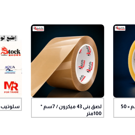
سلوتيب شفاف 4.8 سم × 50
لصق بنى 43 ميكرون / 7سم *
سلوتيب 
100متر