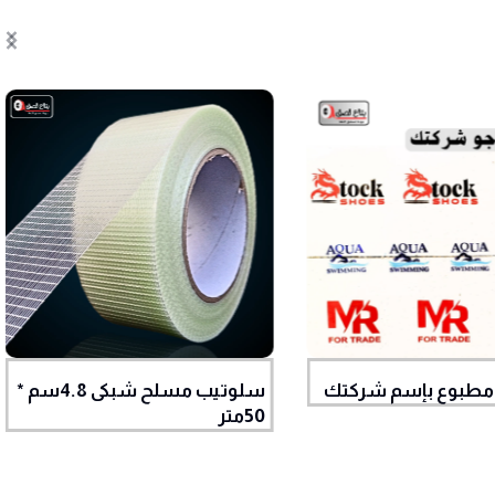
مطبوع بإسم شركتك
سلوتيب مسلح شبكى 4.8سم *
50متر