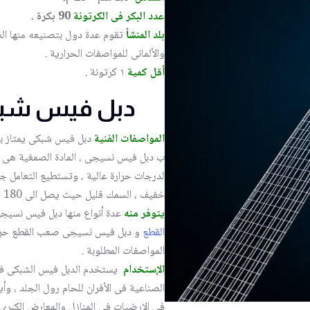
عدد البكر فى الكرتونة
90 بكرة .
بلد المنشأ
تقوم عدة دول بتصنيعه منها الصي
والألمانى للمواصفات الحرارية .
أقل كمية
١ كرتونة .
دبل فيس شبك
المواصفات الفنية
دبل فيس شبكى يمتاز ب
ب دبل فيس نسيجى ، المادة الصمغية هى ا
لدرجات حرارة عالية ، وتستطيع التعامل ج
خفيف ، السمك قليل حيث يصل الى 180 ميكرون فقط .
يتوفر
منه
عدة أنواع منها دبل فيس نسي
القطع
و دبل فيس نسيجى صعب القطع حرا
المواصفات المطلوبة .
الإستخدام
يستخدم الدبل فيس الشبكى فى
الصناعية فى الأفران للحام رول الجلد ، و
فى الارضيات فى المنازل والمعارض الكبر