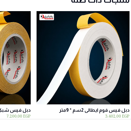
دبل فيس فوم ايطالى 2سم * 9متر
دبل فيس شبكى 4.8سم * 25م
7.200,00
EGP
3.402,00
EGP