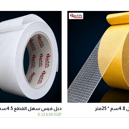
تر
دبل فيس سهل القطع 4.5سم*50متر
6.124,00
EGP