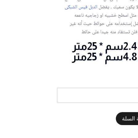
ا يكون سميك ، يفضل
الدبل فيس الشبكى
 مثل اسطح خشبيه او زجاجيه ناعمه
ضل إستخدامه على حوائط حيث أنه غير
فلن تستفاد منه جيدا على حائط
 السلة