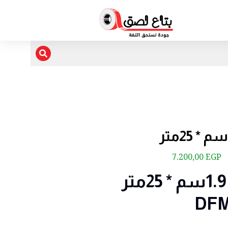
7.200,00
EGP
دبل فيس شبكى 1.9سم * 25متر