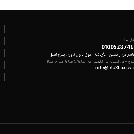
ل بنا!
0100528749
عاشر من رمضان ، الأردنية ، مول داون تاون ، بتاع لصق
وح – من السبت إلى الخميس من الساعة 9 صباحًا حتى 6 مساءً
info@bta3lasq.c