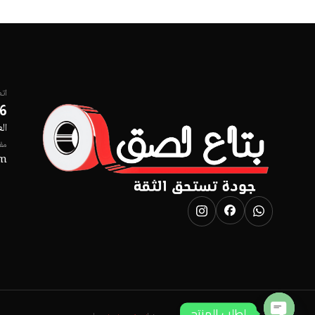
اتص
6
ال
مفت
om
لطلب المنتج