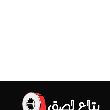
سلوتيب شفاف 50ميكرون * 4.8سم * 200متر