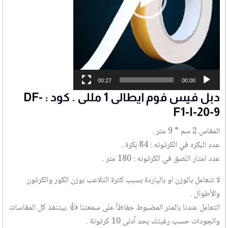
00:27
00:00
دبل فيس فوم ايطالى 1 مللى . كود : DF-
F1-I-20-9
المقاس 2 سم * 9 متر .
عدد البكره في الكرتونه : 84 بكرة .
عدد امتار اللصق في الكرتونه : 180 متر .
لا نتعامل بالوزن او بالياردة بسبب كثرة التلاعب بوزن الكور والكرتون
والأطوال .
التعامل عندنا بالمتر المضبوط حفاظاً على سمعتنا 👍 .بيتنفذ كل المقاسات
والجودات حسب رغبتك بحد أدنى 10 كرتونة .