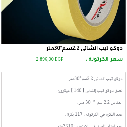
دوكو تيب انشائى 2.2سم*30متر
سعر الكرتونة :
2.896,00
EGP
دوكو تيب انشائى 2.2سم*30متر
لصق دوكو تيب إنشائى [ 140 ] ميكرون .
المقاس 2.2 سم * 30 متر .
عدد البكره في الكرتونه : 117 بكرة .
عدد امتار اللصق في الكرتونه : 3510متر .