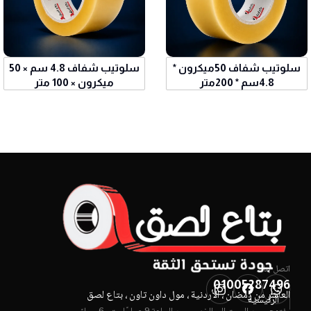
سلوتيب شفاف 50ميكرون *
سلوتيب شفاف 4.8 سم × 50
4.8سم * 200متر
ميكرون × 100 متر
اتصل بنا!
01005287496
العاشر من رمضان ، الأردنية ، مول داون تاون ، بتاع لصق
الرئيسية