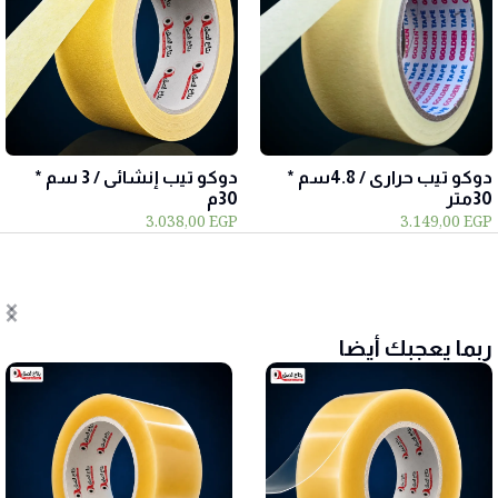
دوكو تيب حرارى / 4.8سم *
دوكو تيب إنشائى / 3 سم *
30متر
30م
3.038,00
EGP
3.149,00
EGP
ربما يعجبك أيضا