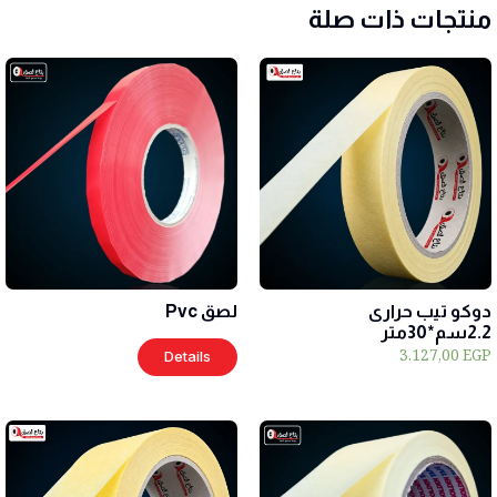
منتجات ذات صلة
دوكو تيب حرارى
لصق Pvc
2.2سم*30متر
3.127,00
EGP
Details