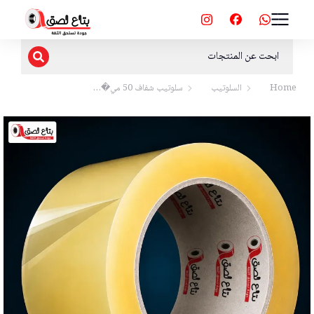
Home
السلوتيب
سلوتيب شفاف 50 مي�…
You are here: