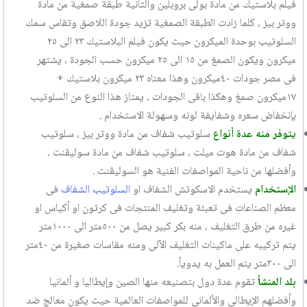
فيلم بلاستيك من مادة بولى بروبلين والثانية طبقة صمغية من مادة
ووتر بيز ، كلما زادت الطبقة الصمغية تزيد جودة اللاصق وتقاس سمك
السلوتيب بوحدة الميكرون حيث يكون فيلم البلاستيك ٢٣ الى ٢٥
ميكرون ويكون الصمغ من ١٥ الى ٢٥ ميكرون حسب الجودة ، يشتهر
فى مصر جودات ٤٠ميكرون وهذا معناه ٢٣ ميكرون بلاستيك +
١٧ميكرون صمغ وهكذا باقى الجودات ، يمتاز هذا النوع من السلوتيب
بإنخفاض سعره وشفايفة لونه وسهولة الاستخدام .
يتوفر منه عدة أنواع
سلوتيب شفاف من مادة ووتر بيز ، سلوتيب
شفاف من مادة هوت ميلت ، سلوتيب شفاف من مادة سوليڤنت ،
وأفضلها من ناحية المواصفات الفنية هو السوليڤنت .
الإستخدام
يستخدم الاسكوتش الشفاف او
السلوتيب الشفاف
فى
معظم الصناعات فى تعبئة وتغليف المنتجات فى كرتون او أكياس او
غيره من طرق التغليف ، منه بكر كبير يصل من ٥٠٠متر الى ١٠٠٠متر
يتم تركيبه على ماكينات التغليف الآلى ومنه مقاسات صغيرة من ٤٠متر
الى ٣٠٠متر يتم العمل به يدوياً.
بلد المنشأ
تقوم عدة دول بتصنيعه منها الصين وإيطاليا و ألمانيا
وأفضلهم الإيطالى والألمانى للمواصفات العالمية حيث يكون معالج ضد